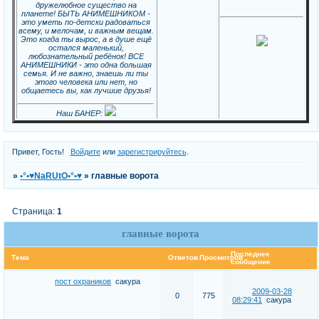
дружелюбное существо на
планете! БЫТЬ АНИМЕШНИКОМ -
это уметь по-детски радоваться
всему, и мелочам, и важным вещам.
Это когда ты вырос, а в душе ещё
остался маленький,
любознательный ребёнок! ВСЕ
АНИМЕШНИКИ - это одна большая
семья. И не важно, знаешь ли ты
этого человека или нет, но
общаетесь вы, как лучшие друзья!
Наш БАНЕР:
Привет, Гость!
Войдите
или
зарегистрируйтесь
.
»
•°•♥NaRUtO•°•♥
»
главные ворота
Страница:
1
главные ворота
Последнее
Тема
Ответов
Просмотров
сообщение
пост охраников
сакура
2009-03-28
0
775
08:29:41
сакура