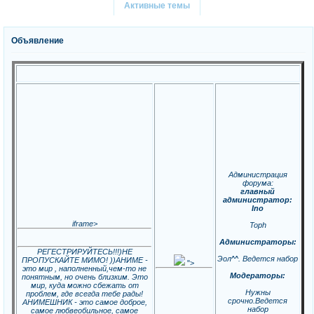
Активные темы
Объявление
Администрация
форума:
главный
администратор:
Ino
iframe>
Toph
Администраторы:
РЕГЕСТРИРУЙТЕСЬ!!!)НЕ
Эол^^. Ведется набор
ПРОПУСКАЙТЕ МИМО! ))АНИМЕ -
">
это мир , наполненный,чем-то не
Модераторы:
понятным, но очень близким. Это
мир, куда можно сбежать от
Нужны
проблем, где всегда тебе рады!
срочно.Ведется
АНИМЕШНИК - это самое доброе,
набор
самое любвеобильное, самое