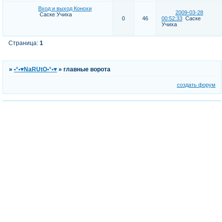
Вход и выход Конохи
2009-03-28
Саске Учиха
0
46
00:52:33
Саске
Учиха
Страница:
1
»
•°•♥NaRUtO•°•♥
»
главные ворота
создать форум