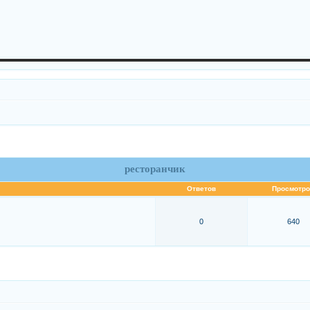
ресторанчик
Ответов
Просмотро
0
640