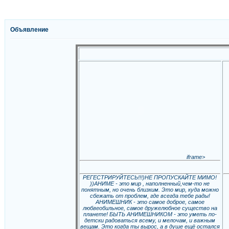
Объявление
iframe>
РЕГЕСТРИРУЙТЕСЬ!!!)НЕ ПРОПУСКАЙТЕ МИМО!
))АНИМЕ - это мир , наполненный,чем-то не
понятным, но очень близким. Это мир, куда можно
сбежать от проблем, где всегда тебе рады!
АНИМЕШНИК - это самое доброе, самое
любвеобильное, самое дружелюбное существо на
планете! БЫТЬ АНИМЕШНИКОМ - это уметь по-
детски радоваться всему, и мелочам, и важным
вещам. Это когда ты вырос, а в душе ещё остался