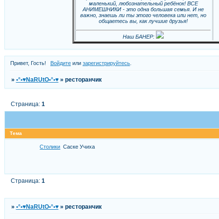
маленький, любознательный ребёнок! ВСЕ
АНИМЕШНИКИ - это одна большая семья. И не
важно, знаешь ли ты этого человека или нет, но
общаетесь вы, как лучшие друзья!
Наш БАНЕР:
Привет, Гость!
Войдите
или
зарегистрируйтесь
.
»
•°•♥NaRUtO•°•♥
»
ресторанчик
Страница:
1
Тема
Столики
Саске Учиха
Страница:
1
»
•°•♥NaRUtO•°•♥
»
ресторанчик