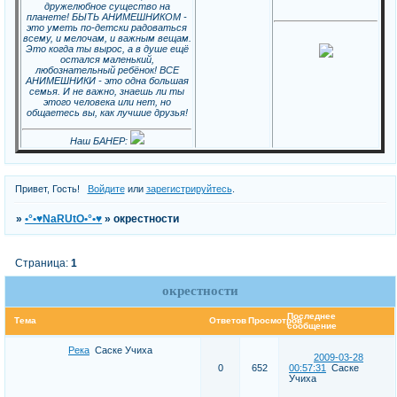
дружелюбное существо на
планете! БЫТЬ АНИМЕШНИКОМ -
это уметь по-детски радоваться
всему, и мелочам, и важным вещам.
Это когда ты вырос, а в душе ещё
остался маленький,
любознательный ребёнок! ВСЕ
АНИМЕШНИКИ - это одна большая
семья. И не важно, знаешь ли ты
этого человека или нет, но
общаетесь вы, как лучшие друзья!
Наш БАНЕР:
Привет, Гость!
Войдите
или
зарегистрируйтесь
.
»
•°•♥NaRUtO•°•♥
»
окрестности
Страница:
1
окрестности
Последнее
Тема
Ответов
Просмотров
сообщение
Река
Саске Учиха
2009-03-28
0
652
00:57:31
Саске
Учиха