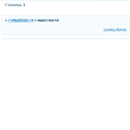
Страница:
1
»
•°•♥NaRUtO•°•♥
»
окрестности
создать форум