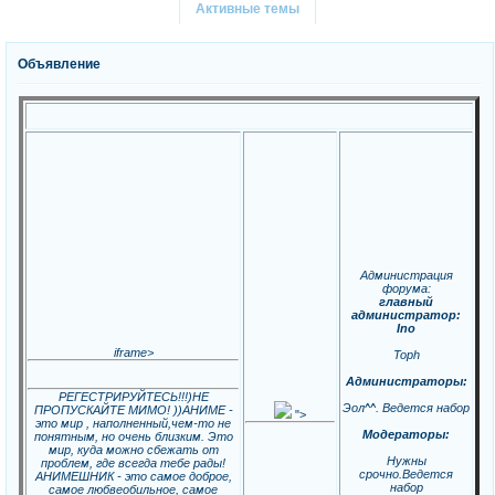
Активные темы
Объявление
Администрация
форума:
главный
администратор:
Ino
iframe>
Toph
Администраторы:
РЕГЕСТРИРУЙТЕСЬ!!!)НЕ
Эол^^. Ведется набор
ПРОПУСКАЙТЕ МИМО! ))АНИМЕ -
">
это мир , наполненный,чем-то не
Модераторы:
понятным, но очень близким. Это
мир, куда можно сбежать от
Нужны
проблем, где всегда тебе рады!
срочно.Ведется
АНИМЕШНИК - это самое доброе,
набор
самое любвеобильное, самое