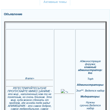
Активные темы
Объявление
Администрация
форума:
главный
администратор:
Ino
iframe>
Toph
Администраторы:
РЕГЕСТРИРУЙТЕСЬ!!!)НЕ
Эол^^. Ведется набор
ПРОПУСКАЙТЕ МИМО! ))АНИМЕ -
">
это мир , наполненный,чем-то не
Модераторы:
понятным, но очень близким. Это
мир, куда можно сбежать от
Нужны
проблем, где всегда тебе рады!
срочно.Ведется
АНИМЕШНИК - это самое доброе,
набор
самое любвеобильное, самое