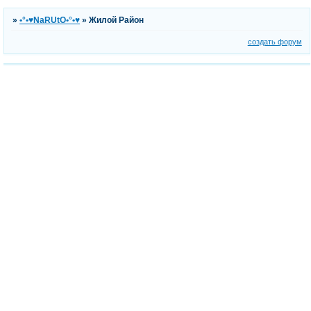
»
•°•♥NaRUtO•°•♥
»
Жилой Район
создать форум