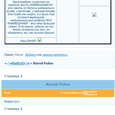
дружелюбное существо на
планете! БЫТЬ АНИМЕШНИКОМ -
это уметь по-детски радоваться
всему, и мелочам, и важным вещам.
Это когда ты вырос, а в душе ещё
остался маленький,
любознательный ребёнок! ВСЕ
АНИМЕШНИКИ - это одна большая
семья. И не важно, знаешь ли ты
этого человека или нет, но
общаетесь вы, как лучшие друзья!
Наш БАНЕР:
Привет, Гость!
Войдите
или
зарегистрируйтесь
.
»
•°•♥NaRUtO•°•♥
»
Жилой Район
Страница:
1
Жилой Район
Последнее
Тема
Ответов
Просмотров
сообщение
Форум пуст.
Страница:
1