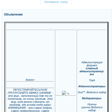
Активные темы
Объявление
Администрация
форума:
главный
администратор:
Ino
iframe>
Toph
Администраторы:
РЕГЕСТРИРУЙТЕСЬ!!!)НЕ
Эол^^. Ведется набор
ПРОПУСКАЙТЕ МИМО! ))АНИМЕ -
">
это мир , наполненный,чем-то не
Модераторы:
понятным, но очень близким. Это
мир, куда можно сбежать от
Нужны
проблем, где всегда тебе рады!
срочно.Ведется
АНИМЕШНИК - это самое доброе,
набор
самое любвеобильное, самое