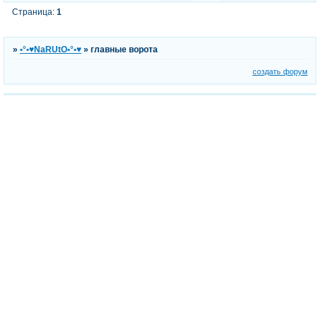
Страница:
1
»
•°•♥NaRUtO•°•♥
»
главные ворота
создать форум