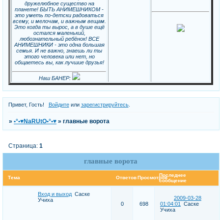
дружелюбное существо на
планете! БЫТЬ АНИМЕШНИКОМ -
это уметь по-детски радоваться
всему, и мелочам, и важным вещам.
Это когда ты вырос, а в душе ещё
остался маленький,
любознательный ребёнок! ВСЕ
АНИМЕШНИКИ - это одна большая
семья. И не важно, знаешь ли ты
этого человека или нет, но
общаетесь вы, как лучшие друзья!
Наш БАНЕР:
Привет, Гость!
Войдите
или
зарегистрируйтесь
.
»
•°•♥NaRUtO•°•♥
»
главные ворота
Страница:
1
главные ворота
Последнее
Тема
Ответов
Просмотров
сообщение
Вход и выход
Саске
2009-03-28
Учиха
0
698
01:04:01
Саске
Учиха