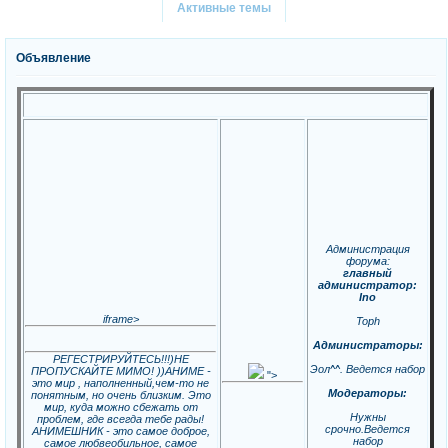
Активные темы
Объявление
Администрация
форума:
главный
администратор:
Ino
iframe>
Toph
Администраторы:
РЕГЕСТРИРУЙТЕСЬ!!!)НЕ
Эол^^. Ведется набор
ПРОПУСКАЙТЕ МИМО! ))АНИМЕ -
">
это мир , наполненный,чем-то не
Модераторы:
понятным, но очень близким. Это
мир, куда можно сбежать от
Нужны
проблем, где всегда тебе рады!
срочно.Ведется
АНИМЕШНИК - это самое доброе,
набор
самое любвеобильное, самое