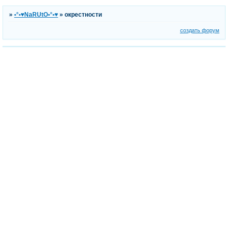
»
•°•♥NaRUtO•°•♥
»
окрестности
создать форум