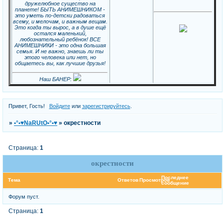
дружелюбное существо на
планете! БЫТЬ АНИМЕШНИКОМ -
это уметь по-детски радоваться
всему, и мелочам, и важным вещам.
Это когда ты вырос, а в душе ещё
остался маленький,
любознательный ребёнок! ВСЕ
АНИМЕШНИКИ - это одна большая
семья. И не важно, знаешь ли ты
этого человека или нет, но
общаетесь вы, как лучшие друзья!
Наш БАНЕР:
Привет, Гость!
Войдите
или
зарегистрируйтесь
.
»
•°•♥NaRUtO•°•♥
»
окрестности
Страница:
1
окрестности
Последнее
Тема
Ответов
Просмотров
сообщение
Форум пуст.
Страница:
1