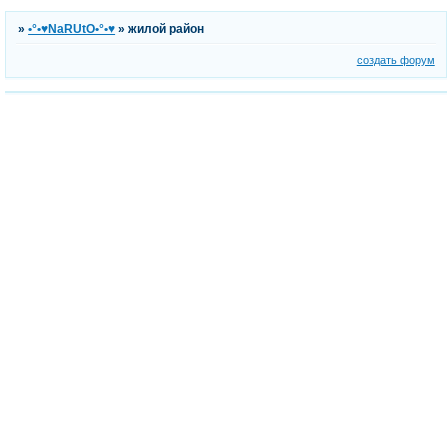
»
•°•♥NaRUtO•°•♥
»
жилой район
создать форум