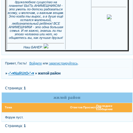
дружелюбное существо на
планете! БЫТЬ АНИМЕШНИКОМ -
это уметь по-детски радоваться
всему, и мелочам, и важным вещам.
Это когда ты вырос, а в душе ещё
остался маленький,
любознательный ребёнок! ВСЕ
АНИМЕШНИКИ - это одна большая
семья. И не важно, знаешь ли ты
этого человека или нет, но
общаетесь вы, как лучшие друзья!
Наш БАНЕР:
Привет, Гость!
Войдите
или
зарегистрируйтесь
.
»
•°•♥NaRUtO•°•♥
»
жилой район
Страница:
1
жилой район
Последнее
Тема
Ответов
Просмотров
сообщение
Форум пуст.
Страница:
1