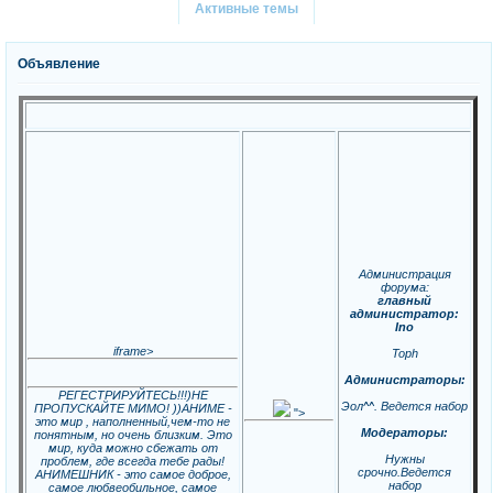
Активные темы
Объявление
Администрация
форума:
главный
администратор:
Ino
iframe>
Toph
Администраторы:
РЕГЕСТРИРУЙТЕСЬ!!!)НЕ
Эол^^. Ведется набор
ПРОПУСКАЙТЕ МИМО! ))АНИМЕ -
">
это мир , наполненный,чем-то не
Модераторы:
понятным, но очень близким. Это
мир, куда можно сбежать от
Нужны
проблем, где всегда тебе рады!
срочно.Ведется
АНИМЕШНИК - это самое доброе,
набор
самое любвеобильное, самое