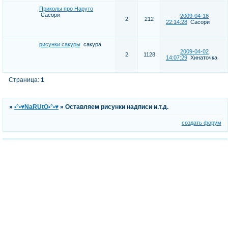
Приколы про Наруто
Сасори
2009-04-18
2
212
22:14:28
Сасори
рисунки сакуры
сакура
2009-04-02
2
1128
14:07:29
Хинаточка
Страница:
1
»
•°•♥NaRUtO•°•♥
»
Оставляем рисунки надписи и.т.д.
создать форум