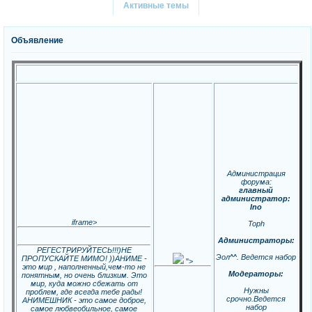
Активные темы
Объявление
Администрация
форума:
главный
администратор:
Ino
iframe>
Toph
Администраторы:
РЕГЕСТРИРУЙТЕСЬ!!!)НЕ
Эол^^. Ведется набор
ПРОПУСКАЙТЕ МИМО! ))АНИМЕ -
">
это мир , наполненный,чем-то не
Модераторы:
понятным, но очень близким. Это
мир, куда можно сбежать от
Нужны
проблем, где всегда тебе рады!
срочно.Ведется
АНИМЕШНИК - это самое доброе,
набор
самое любвеобильное, самое