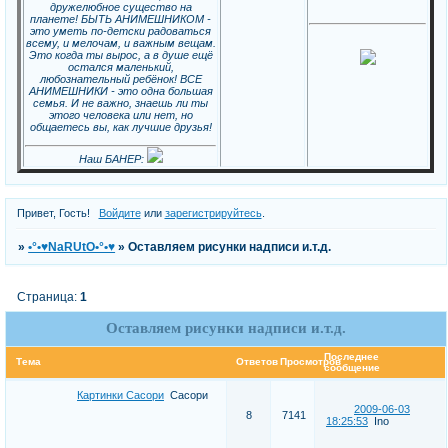
дружелюбное существо на
планете! БЫТЬ АНИМЕШНИКОМ -
это уметь по-детски радоваться
всему, и мелочам, и важным вещам.
Это когда ты вырос, а в душе ещё
остался маленький,
любознательный ребёнок! ВСЕ
АНИМЕШНИКИ - это одна большая
семья. И не важно, знаешь ли ты
этого человека или нет, но
общаетесь вы, как лучшие друзья!
Наш БАНЕР:
Привет, Гость!
Войдите
или
зарегистрируйтесь
.
»
•°•♥NaRUtO•°•♥
»
Оставляем рисунки надписи и.т.д.
Страница:
1
Оставляем рисунки надписи и.т.д.
Последнее
Тема
Ответов
Просмотров
сообщение
Картинки Сасори
Сасори
2009-06-03
8
7141
18:25:53
Ino