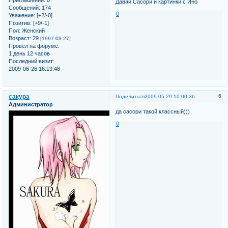
Приглашений:
0
Давай Сасори и картинки с Ино
Сообщений:
174
0
Уважение:
[+2/-0]
Позитив:
[+9/-1]
Пол:
Женский
Возраст:
29
[1997-03-27]
Провел на форуме:
1 день 12 часов
Последний визит:
2009-06-26 16:19:48
сакура
6
Поделиться
2009-05-29 10:00:36
Администратор
да сасори такой классный)))
0