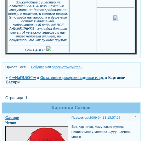
дружелюбное существо на
планете! БЫТЬ АНИМЕШНИКОМ -
это уметь по-детски радоваться
всему, и мелочам, и важным вещам.
Это когда ты вырос, а в душе ещё
остался маленький,
любознательный ребёнок! ВСЕ
АНИМЕШНИКИ - это одна большая
семья. И не важно, знаешь ли ты
этого человека или нет, но
общаетесь вы, как лучшие друзья!
Наш БАНЕР:
Привет, Гость!
Войдите
или
зарегистрируйтесь
.
»
•°•♥NaRUtO•°•♥
»
Оставляем рисунки надписи и.т.д.
»
Картинки
Сасори
Страница:
1
Картинки Сасори
Сасори
1
Поделиться
2009-04-18 15:57:07
Чунин
Вот, картинки, кому какие нужны,
пишите мне у меня их....ууу.....очень
много