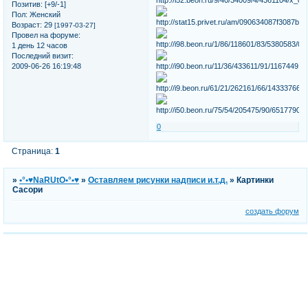
Позитив:
[+9/-1]
Пол:
Женский
Возраст:
29
[1997-03-27]
Провел на форуме:
1 день 12 часов
Последний визит:
2009-06-26 16:19:48
0
Страница:
1
»
•°•♥NaRUtO•°•♥
»
Оставляем рисунки надписи и.т.д.
»
Картинки
Сасори
создать форум