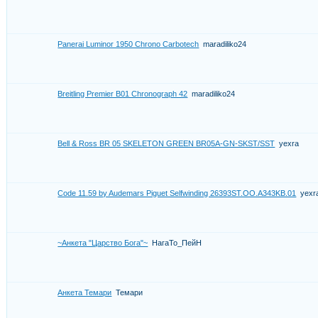
Panerai Luminor 1950 Chrono Carbotech
maradiliko24
Breitling Premier B01 Chronograph 42
maradiliko24
Bell & Ross BR 05 SKELETON GREEN BR05A-GN-SKST/SST
yexra
Code 11.59 by Audemars Piguet Selfwinding 26393ST.OO.A343KB.01
yexr
~Анкета "Царство Бога"~
НагаТо_ПейН
Анкета Темари
Темари