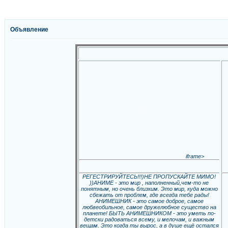
Объявление
iframe>
РЕГЕСТРИРУЙТЕСЬ!!!)НЕ ПРОПУСКАЙТЕ МИМО!
))АНИМЕ - это мир , наполненный,чем-то не
понятным, но очень близким. Это мир, куда можно
сбежать от проблем, где всегда тебе рады!
АНИМЕШНИК - это самое доброе, самое
любвеобильное, самое дружелюбное существо на
планете! БЫТЬ АНИМЕШНИКОМ - это уметь по-
детски радоваться всему, и мелочам, и важным
вещам. Это когда ты вырос, а в душе ещё остался