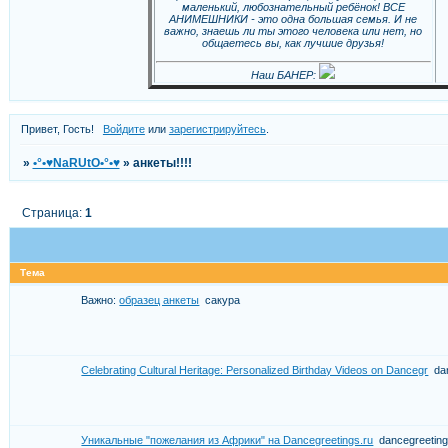
маленький, любознательный ребёнок! ВСЕ
АНИМЕШНИКИ - это одна большая семья. И не
важно, знаешь ли ты этого человека или нет, но
общаетесь вы, как лучшие друзья!
Наш БАНЕР:
Привет, Гость!
Войдите
или
зарегистрируйтесь
.
»
•°•♥NaRUtO•°•♥
»
анкеты!!!!
Страница:
1
Тема
Важно:
образец анкеты
сакура
Celebrating Cultural Heritage: Personalized Birthday Videos on Dancegr
da
Уникальные "пожелания из Африки" на Dancegreetings.ru
dancegreetin