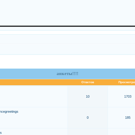
анкеты!!!!
Ответов
Просмотро
10
1703
ncegreetings
0
185
gs