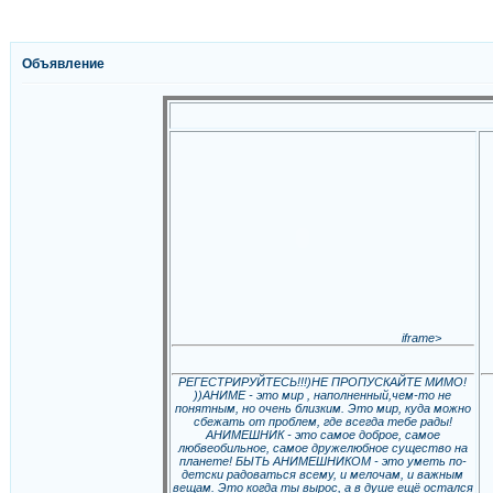
Объявление
iframe>
РЕГЕСТРИРУЙТЕСЬ!!!)НЕ ПРОПУСКАЙТЕ МИМО!
))АНИМЕ - это мир , наполненный,чем-то не
понятным, но очень близким. Это мир, куда можно
сбежать от проблем, где всегда тебе рады!
АНИМЕШНИК - это самое доброе, самое
любвеобильное, самое дружелюбное существо на
планете! БЫТЬ АНИМЕШНИКОМ - это уметь по-
детски радоваться всему, и мелочам, и важным
вещам. Это когда ты вырос, а в душе ещё остался