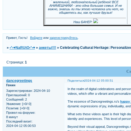
маленький, любознательный ребёнок! ВСЕ
АНИМЕШНИКИ - это одна большая семья. И не
важно, знаешь ли ты этого человека или нет, но
общаетесь вы, как лучшие друзья!
Наш БАНЕР:
Привет, Гость!
Войдите
или
зарегистрируйтесь
.
»
•°•♥NaRUtO•°•♥
»
анкеты!!!!
»
Celebrating Cultural Heritage: Personaliz
Страница:
1
Ce
dancegreetings
Поделиться
2024-04-12 05:00:51
Генин
In the realm of digital celebrations and pers
Зарегистрирован
: 2024-04-10
videos, which offer a vibrant and personali
Приглашений:
0
Сообщений:
2
The essence of Dancegreetings.ru's
happy 
Уважение:
[+0/-0]
dynamic expressions of joy, individuality, and 
Позитив:
[+0/-0]
Провел на форуме:
What sets these videos apart is their high d
8 минут
identity and experiences. This level of person
Последний визит:
2024-04-12 05:00:53
Beyond their visual appeal, Dancegreetings.r