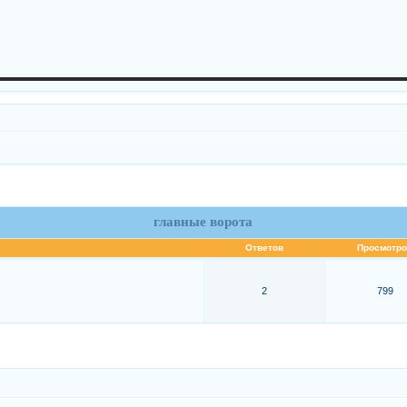
главные ворота
Ответов
Просмотро
2
799