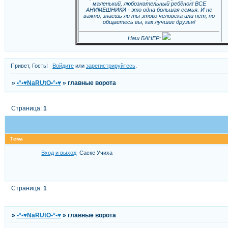
маленький, любознательный ребёнок! ВСЕ
АНИМЕШНИКИ - это одна большая семья. И не
важно, знаешь ли ты этого человека или нет, но
общаетесь вы, как лучшие друзья!
Наш БАНЕР:
Привет, Гость!
Войдите
или
зарегистрируйтесь
.
»
•°•♥NaRUtO•°•♥
»
главные ворота
Страница:
1
Тема
Вход и выход
Саске Учиха
Страница:
1
»
•°•♥NaRUtO•°•♥
»
главные ворота