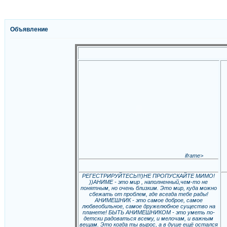
Объявление
iframe>
РЕГЕСТРИРУЙТЕСЬ!!!)НЕ ПРОПУСКАЙТЕ МИМО!
))АНИМЕ - это мир , наполненный,чем-то не
понятным, но очень близким. Это мир, куда можно
сбежать от проблем, где всегда тебе рады!
АНИМЕШНИК - это самое доброе, самое
любвеобильное, самое дружелюбное существо на
планете! БЫТЬ АНИМЕШНИКОМ - это уметь по-
детски радоваться всему, и мелочам, и важным
вещам. Это когда ты вырос, а в душе ещё остался