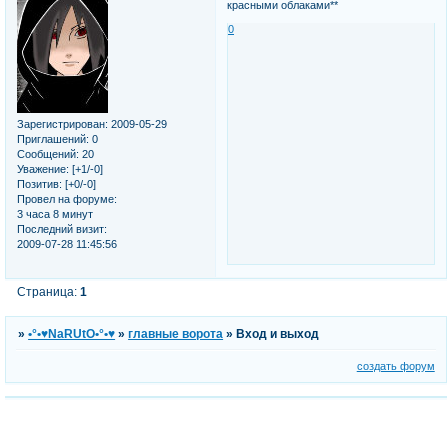
красными облаками**
0
Зарегистрирован
: 2009-05-29
Приглашений:
0
Сообщений:
20
Уважение:
[+1/-0]
Позитив:
[+0/-0]
Провел на форуме:
3 часа 8 минут
Последний визит:
2009-07-28 11:45:56
Страница:
1
»
•°•♥NaRUtO•°•♥
»
главные ворота
»
Вход и выход
создать форум