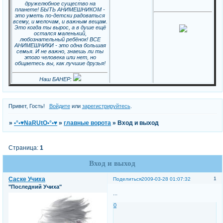
дружелюбное существо на
планете! БЫТЬ АНИМЕШНИКОМ -
это уметь по-детски радоваться
всему, и мелочам, и важным вещам.
Это когда ты вырос, а в душе ещё
остался маленький,
любознательный ребёнок! ВСЕ
АНИМЕШНИКИ - это одна большая
семья. И не важно, знаешь ли ты
этого человека или нет, но
общаетесь вы, как лучшие друзья!
Наш БАНЕР:
Привет, Гость!
Войдите
или
зарегистрируйтесь
.
»
•°•♥NaRUtO•°•♥
»
главные ворота
»
Вход и выход
Страница:
1
Вход и выход
Саске Учиха
1
Поделиться
2009-03-28 01:07:32
"Последний Учиха"
...
0