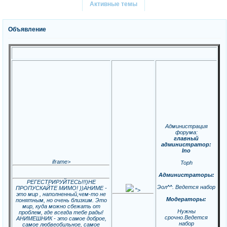
Активные темы
Объявление
Администрация
форума:
главный
администратор:
Ino
iframe>
Toph
Администраторы:
РЕГЕСТРИРУЙТЕСЬ!!!)НЕ
Эол^^. Ведется набор
ПРОПУСКАЙТЕ МИМО! ))АНИМЕ -
">
это мир , наполненный,чем-то не
Модераторы:
понятным, но очень близким. Это
мир, куда можно сбежать от
Нужны
проблем, где всегда тебе рады!
срочно.Ведется
АНИМЕШНИК - это самое доброе,
набор
самое любвеобильное, самое