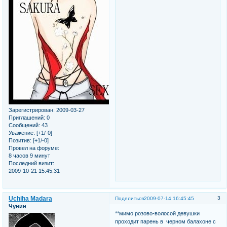
Зарегистрирован
: 2009-03-27
Приглашений:
0
Сообщений:
43
Уважение:
[+1/-0]
Позитив:
[+1/-0]
Провел на форуме:
8 часов 9 минут
Последний визит:
2009-10-21 15:45:31
Uchiha Madara
3
Поделиться
2009-07-14 16:45:45
Чунин
**мимо розово-волосой девушки
проходит парень в черном балахоне с