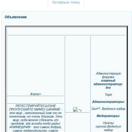
Активные темы
Объявление
Администрация
форума:
главный
администратор:
Ino
iframe>
Toph
Администраторы:
РЕГЕСТРИРУЙТЕСЬ!!!)НЕ
Эол^^. Ведется набор
ПРОПУСКАЙТЕ МИМО! ))АНИМЕ -
">
это мир , наполненный,чем-то не
Модераторы:
понятным, но очень близким. Это
мир, куда можно сбежать от
Нужны
проблем, где всегда тебе рады!
срочно.Ведется
АНИМЕШНИК - это самое доброе,
набор
самое любвеобильное, самое