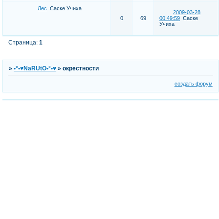
Лес
Саске Учиха
2009-03-28
0
69
00:49:59
Саске
Учиха
Страница:
1
»
•°•♥NaRUtO•°•♥
»
окрестности
создать форум