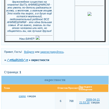
дружелюбное существо на
планете! БЫТЬ АНИМЕШНИКОМ -
это уметь по-детски радоваться
всему, и мелочам, и важным вещам.
Это когда ты вырос, а в душе ещё
остался маленький,
любознательный ребёнок! ВСЕ
АНИМЕШНИКИ - это одна большая
семья. И не важно, знаешь ли ты
этого человека или нет, но
общаетесь вы, как лучшие друзья!
Наш БАНЕР:
Привет, Гость!
Войдите
или
зарегистрируйтесь
.
»
•°•♥NaRUtO•°•♥
»
окрестности
Страница:
1
окрестности
Последнее
Тема
Ответов
Просмотров
сообщение
озеро
сакура
2009-04-21
6
768
21:53:16
сакура