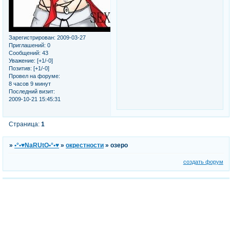
Зарегистрирован
: 2009-03-27
Приглашений:
0
Сообщений:
43
Уважение:
[+1/-0]
Позитив:
[+1/-0]
Провел на форуме:
8 часов 9 минут
Последний визит:
2009-10-21 15:45:31
Страница:
1
»
•°•♥NaRUtO•°•♥
»
окрестности
»
озеро
создать форум