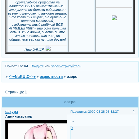
дружелюбное существо на
планете! БЫТЬ АНИМЕШНИКОМ -
это уметь по-детски радоваться
всему, и мелочам, и важным вещам.
Это когда ты вырос, а в душе ещё
остался маленький,
любознательный ребёнок! ВСЕ
АНИМЕШНИКИ - это одна большая
семья. И не важно, знаешь ли ты
этого человека или нет, но
общаетесь вы, как лучшие друзья!
Наш БАНЕР:
Привет, Гость!
Войдите
или
зарегистрируйтесь
.
»
•°•♥NaRUtO•°•♥
»
окрестности
»
озеро
Страница:
1
озеро
сакура
1
Поделиться
2009-03-28 08:32:27
Администратор
....
0