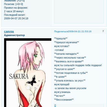
Уважение:
[+2/-0]
Позитив:
[+0/-0]
Провел на форуме:
2 часа 18 минут
Последний визит:
2009-04-07 20:34:18
сакура
7
Поделиться
2009-04-21 21:53:16
Администратор
**пришла**
**пришол мужчина**
муж:готова?
-готова!
**начала нападать**
**через несколько часов**
**валяюсь вся в крови**
муж:ты сильна!я подарю тебе подарок!
**укусил в шею**
**потом поцеловал в губы**
**в шоке**
**упала взялась за укус**
муж:прощай
-а зачем вы меня укусили
муж:узнаешь
**исчез**
**бессознания**
0