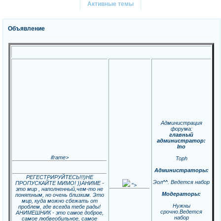
Активные темы
Объявление
Администрация
форума:
главный
администратор:
Ino
iframe>
Toph
Администраторы:
РЕГЕСТРИРУЙТЕСЬ!!!)НЕ
Эол^^. Ведется набор
ПРОПУСКАЙТЕ МИМО! ))АНИМЕ -
">
это мир , наполненный,чем-то не
Модераторы:
понятным, но очень близким. Это
мир, куда можно сбежать от
Нужны
проблем, где всегда тебе рады!
срочно.Ведется
АНИМЕШНИК - это самое доброе,
набор
самое любвеобильное, самое