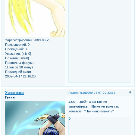
Зарегистрирован
: 2009-03-29
Приглашений:
0
Сообщений:
30
Уважение:
[+1/-0]
Позитив:
[+0/-0]
Провел на форуме:
11 часов 28 минут
Последний визит:
2009-04-17 21:16:20
Хинаточка
6
Поделиться
2009-04-07 20:33:38
Генин
ээээ.....ребята,вы там не
увлекайтесь!!!!!!!мне же тоже так
хочется!!!!*Начинаю плакать*
0