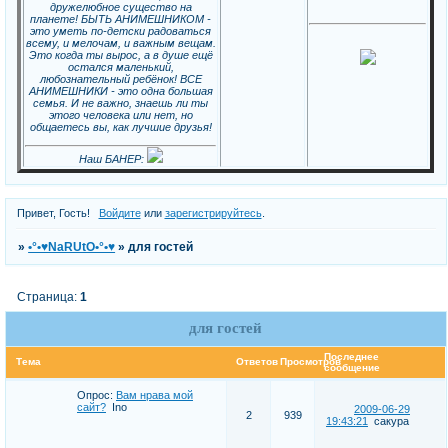
дружелюбное существо на
планете! БЫТЬ АНИМЕШНИКОМ -
это уметь по-детски радоваться
всему, и мелочам, и важным вещам.
Это когда ты вырос, а в душе ещё
остался маленький,
любознательный ребёнок! ВСЕ
АНИМЕШНИКИ - это одна большая
семья. И не важно, знаешь ли ты
этого человека или нет, но
общаетесь вы, как лучшие друзья!
Наш БАНЕР:
Привет, Гость!
Войдите
или
зарегистрируйтесь
.
»
•°•♥NaRUtO•°•♥
»
для гостей
Страница:
1
для гостей
Последнее
Тема
Ответов
Просмотров
сообщение
Опрос:
Вам нрава мой
сайт?
Ino
2009-06-29
2
939
19:43:21
сакура