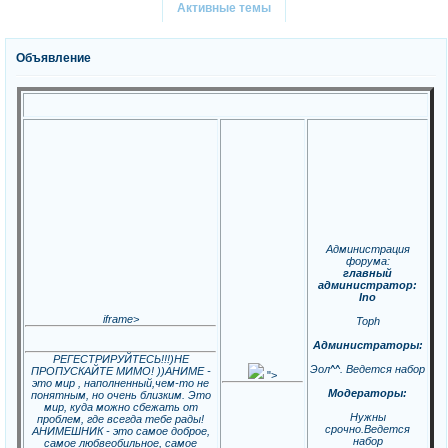
Активные темы
Объявление
Администрация
форума:
главный
администратор:
Ino
iframe>
Toph
Администраторы:
РЕГЕСТРИРУЙТЕСЬ!!!)НЕ
Эол^^. Ведется набор
ПРОПУСКАЙТЕ МИМО! ))АНИМЕ -
">
это мир , наполненный,чем-то не
Модераторы:
понятным, но очень близким. Это
мир, куда можно сбежать от
Нужны
проблем, где всегда тебе рады!
срочно.Ведется
АНИМЕШНИК - это самое доброе,
набор
самое любвеобильное, самое