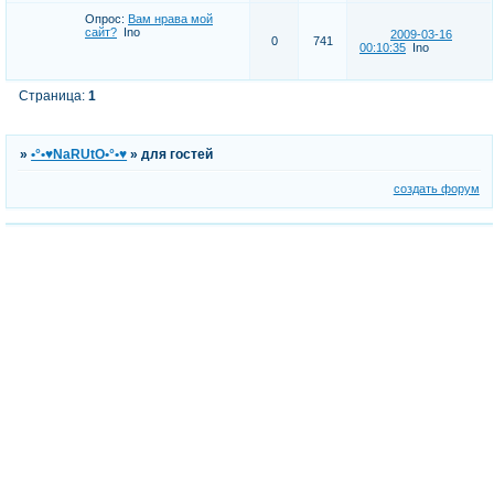
Опрос:
Вам нрава мой
сайт?
Ino
2009-03-16
0
741
00:10:35
Ino
Страница:
1
»
•°•♥NaRUtO•°•♥
»
для гостей
создать форум