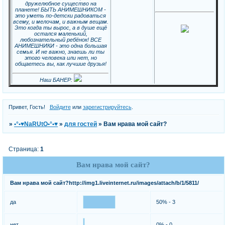
дружелюбное существо на
планете! БЫТЬ АНИМЕШНИКОМ -
это уметь по-детски радоваться
всему, и мелочам, и важным вещам.
Это когда ты вырос, а в душе ещё
остался маленький,
любознательный ребёнок! ВСЕ
АНИМЕШНИКИ - это одна большая
семья. И не важно, знаешь ли ты
этого человека или нет, но
общаетесь вы, как лучшие друзья!
Наш БАНЕР:
Привет, Гость!
Войдите
или
зарегистрируйтесь
.
»
•°•♥NaRUtO•°•♥
»
для гостей
»
Вам нрава мой сайт?
Страница:
1
Вам нрава мой сайт?
Вам нрава мой сайт?http://img1.liveinternet.ru/images/attach/b/1/5811/
да
50% - 3
нет
0% - 0