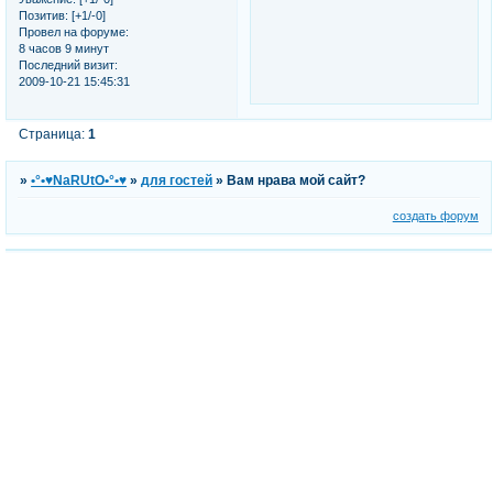
Позитив:
[+1/-0]
Провел на форуме:
8 часов 9 минут
Последний визит:
2009-10-21 15:45:31
Страница:
1
»
•°•♥NaRUtO•°•♥
»
для гостей
»
Вам нрава мой сайт?
создать форум