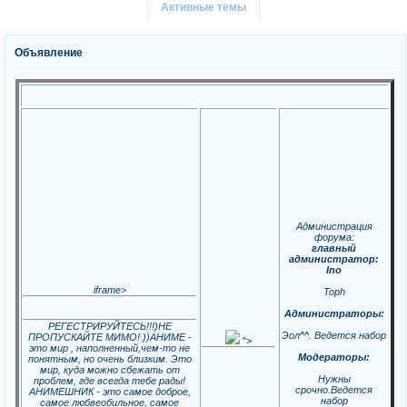
Активные темы
Объявление
Администрация
форума:
главный
администратор:
Ino
iframe>
Toph
Администраторы:
РЕГЕСТРИРУЙТЕСЬ!!!)НЕ
Эол^^. Ведется набор
ПРОПУСКАЙТЕ МИМО! ))АНИМЕ -
">
это мир , наполненный,чем-то не
Модераторы:
понятным, но очень близким. Это
мир, куда можно сбежать от
Нужны
проблем, где всегда тебе рады!
срочно.Ведется
АНИМЕШНИК - это самое доброе,
набор
самое любвеобильное, самое