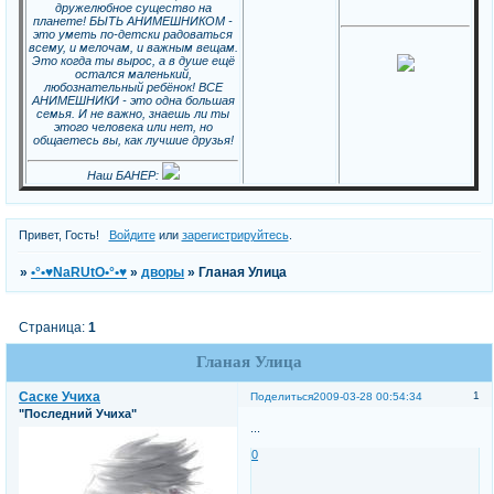
дружелюбное существо на
планете! БЫТЬ АНИМЕШНИКОМ -
это уметь по-детски радоваться
всему, и мелочам, и важным вещам.
Это когда ты вырос, а в душе ещё
остался маленький,
любознательный ребёнок! ВСЕ
АНИМЕШНИКИ - это одна большая
семья. И не важно, знаешь ли ты
этого человека или нет, но
общаетесь вы, как лучшие друзья!
Наш БАНЕР:
Привет, Гость!
Войдите
или
зарегистрируйтесь
.
»
•°•♥NaRUtO•°•♥
»
дворы
»
Гланая Улица
Страница:
1
Гланая Улица
Саске Учиха
1
Поделиться
2009-03-28 00:54:34
"Последний Учиха"
...
0