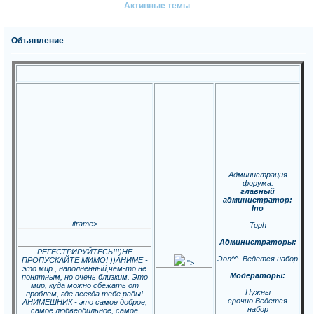
Активные темы
Объявление
Администрация
форума:
главный
администратор:
Ino
iframe>
Toph
Администраторы:
РЕГЕСТРИРУЙТЕСЬ!!!)НЕ
Эол^^. Ведется набор
ПРОПУСКАЙТЕ МИМО! ))АНИМЕ -
">
это мир , наполненный,чем-то не
Модераторы:
понятным, но очень близким. Это
мир, куда можно сбежать от
Нужны
проблем, где всегда тебе рады!
срочно.Ведется
АНИМЕШНИК - это самое доброе,
набор
самое любвеобильное, самое