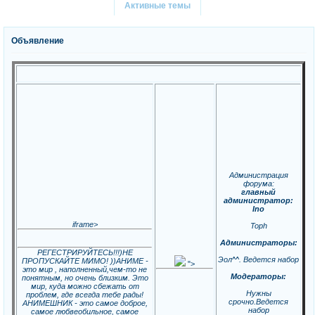
Активные темы
Объявление
Администрация
форума:
главный
администратор:
Ino
iframe>
Toph
Администраторы:
РЕГЕСТРИРУЙТЕСЬ!!!)НЕ
Эол^^. Ведется набор
ПРОПУСКАЙТЕ МИМО! ))АНИМЕ -
">
это мир , наполненный,чем-то не
Модераторы:
понятным, но очень близким. Это
мир, куда можно сбежать от
Нужны
проблем, где всегда тебе рады!
срочно.Ведется
АНИМЕШНИК - это самое доброе,
набор
самое любвеобильное, самое