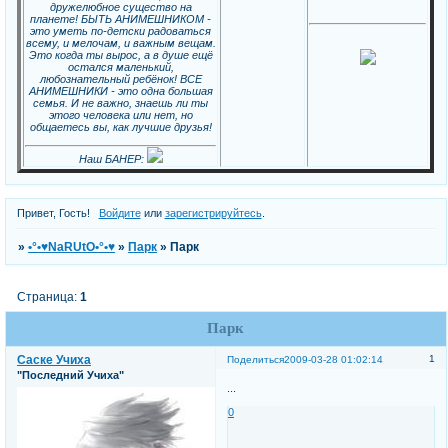
дружелюбное существо на
планете! БЫТЬ АНИМЕШНИКОМ -
это уметь по-детски радоваться
всему, и мелочам, и важным вещам.
Это когда ты вырос, а в душе ещё
остался маленький,
любознательный ребёнок! ВСЕ
АНИМЕШНИКИ - это одна большая
семья. И не важно, знаешь ли ты
этого человека или нет, но
общаетесь вы, как лучшие друзья!
Наш БАНЕР:
Привет, Гость!
Войдите
или
зарегистрируйтесь
.
»
•°•♥NaRUtO•°•♥
»
Парк
»
Парк
Страница:
1
Парк
Саске Учиха
1
Поделиться
2009-03-28 01:02:14
"Последний Учиха"
...
0