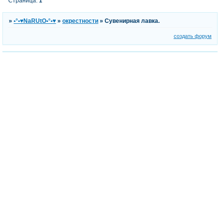
Страница:
1
»
•°•♥NaRUtO•°•♥
»
окрестности
»
Сувенирная лавка.
создать форум