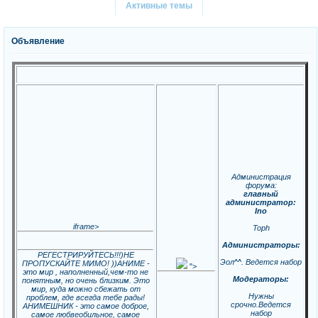
Активные темы
Объявление
Администрация
форума:
главный
администратор:
Ino
iframe>
Toph
Администраторы:
РЕГЕСТРИРУЙТЕСЬ!!!)НЕ
Эол^^. Ведется набор
ПРОПУСКАЙТЕ МИМО! ))АНИМЕ -
">
это мир , наполненный,чем-то не
Модераторы:
понятным, но очень близким. Это
мир, куда можно сбежать от
Нужны
проблем, где всегда тебе рады!
срочно.Ведется
АНИМЕШНИК - это самое доброе,
набор
самое любвеобильное, самое