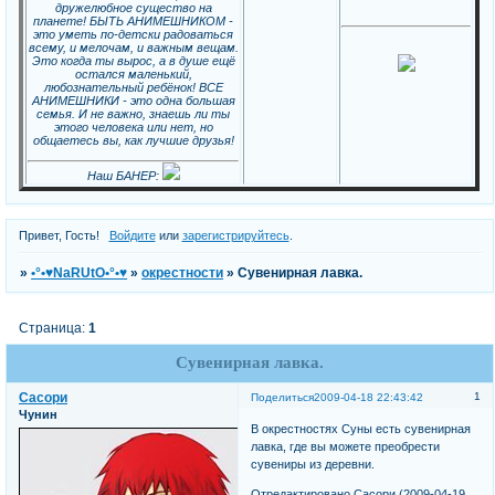
дружелюбное существо на
планете! БЫТЬ АНИМЕШНИКОМ -
это уметь по-детски радоваться
всему, и мелочам, и важным вещам.
Это когда ты вырос, а в душе ещё
остался маленький,
любознательный ребёнок! ВСЕ
АНИМЕШНИКИ - это одна большая
семья. И не важно, знаешь ли ты
этого человека или нет, но
общаетесь вы, как лучшие друзья!
Наш БАНЕР:
Привет, Гость!
Войдите
или
зарегистрируйтесь
.
»
•°•♥NaRUtO•°•♥
»
окрестности
»
Сувенирная лавка.
Страница:
1
Сувенирная лавка.
Сасори
1
Поделиться
2009-04-18 22:43:42
Чунин
В окрестностях Суны есть сувенирная
лавка, где вы можете преобрести
сувениры из деревни.
Отредактировано Сасори (2009-04-19