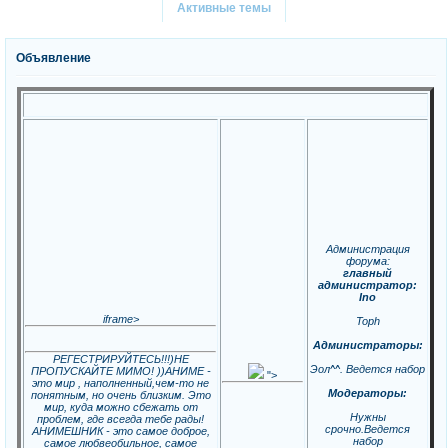
Активные темы
Объявление
Администрация
форума:
главный
администратор:
Ino
iframe>
Toph
Администраторы:
РЕГЕСТРИРУЙТЕСЬ!!!)НЕ
Эол^^. Ведется набор
ПРОПУСКАЙТЕ МИМО! ))АНИМЕ -
">
это мир , наполненный,чем-то не
Модераторы:
понятным, но очень близким. Это
мир, куда можно сбежать от
Нужны
проблем, где всегда тебе рады!
срочно.Ведется
АНИМЕШНИК - это самое доброе,
набор
самое любвеобильное, самое