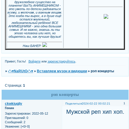
дружелюбное существо на
планете! БЫТЬ АНИМЕШНИКОМ -
это уметь по-детски радоваться
всему, и мелочам, и важным вещам.
Это когда ты вырос, а в душе ещё
остался маленький,
любознательный ребёнок! ВСЕ
АНИМЕШНИКИ - это одна большая
семья. И не важно, знаешь ли ты
этого человека или нет, но
общаетесь вы, как лучшие друзья!
Наш БАНЕР:
Привет, Гость!
Войдите
или
зарегистрируйтесь
.
»
•°•♥NaRUtO•°•♥
»
Вставляем музон и видюшки
»
рэп концерты
Страница:
1
рэп концерты
ckwkiugjly
1
Поделиться
2024-02-22 00:02:21
Генин
Мужской реп хип хоп.
Зарегистрирован
: 2022-05-12
Приглашений:
0
Сообщений:
2
Уважение:
[+0/-0]