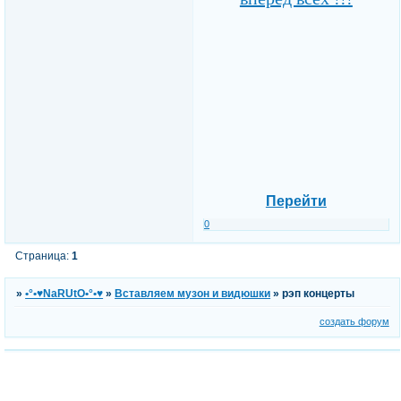
Перейти
0
Страница:
1
»
•°•♥NaRUtO•°•♥
»
Вставляем музон и видюшки
»
рэп концерты
создать форум